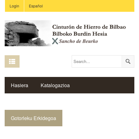
Login
Español
Hasiera
Katalogazioa
Burdin Hesiaren Gune Historikoa
Gotorleku Erkidegoa
Estekak
Ikastetxeak
Saibigain Aldizkaria