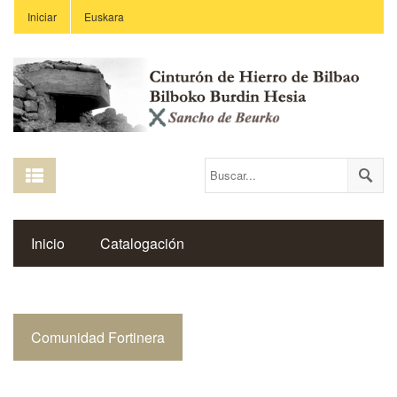
Iniciar
Euskara
Inicio
Catalogación
Espacio Histórico del Cinturón de Hierro
Comunidad Fortinera
Enlaces
Centros Educativos
Revista Saibigain