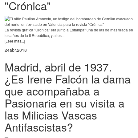
"Crónica"
La revista gráfica "Crónica" era junto a Estampa" una de las de más tirada en
los años de la II República, y al est...
[Leer más...]
24
abr.
2018
Madrid, abril de 1937.
¿Es Irene Falcón la dama
que acompañaba a
Pasionaria en su visita a
las Milicias Vascas
Antifascistas?