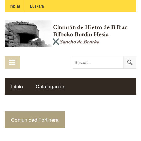
Iniciar
Euskara
Inicio
Catalogación
Espacio Histórico del Cinturón de Hierro
Comunidad Fortinera
Enlaces
Centros Educativos
Revista Saibigain