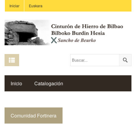
Iniciar
Euskara
Inicio
Catalogación
Espacio Histórico del Cinturón de Hierro
Comunidad Fortinera
Enlaces
Centros Educativos
Revista Saibigain