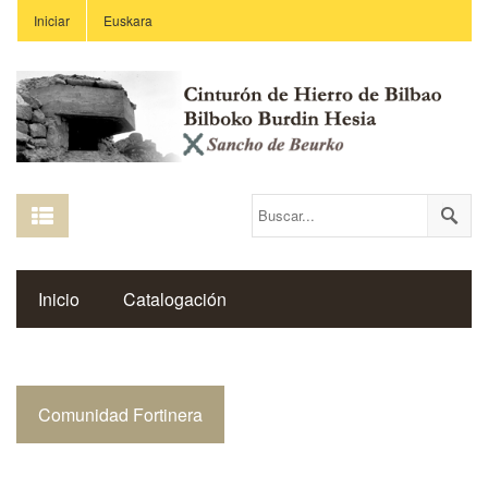
Iniciar
Euskara
Inicio
Catalogación
Espacio Histórico del Cinturón de Hierro
Comunidad Fortinera
Enlaces
Centros Educativos
Revista Saibigain