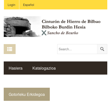
Login
Español
Hasiera
Katalogazioa
Burdin Hesiaren Gune Historikoa
Gotorleku Erkidegoa
Estekak
Ikastetxeak
Saibigain Aldizkaria