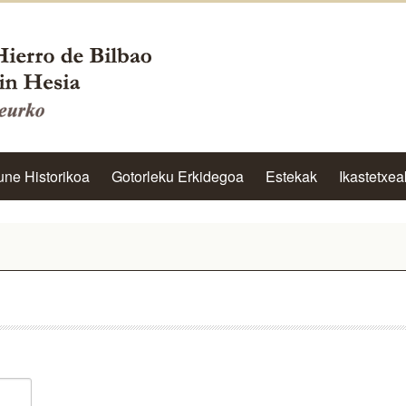
une Historikoa
Gotorleku Erkidegoa
Estekak
Ikastetxea