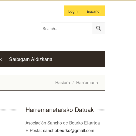
Login
Español
k
Saibigain Aldizkaria
Hasiera
/
Harremana
Harremanetarako Datuak
Asociación Sancho de Beurko Elkartea
E-Posta:
sanchobeurko@gmail.com