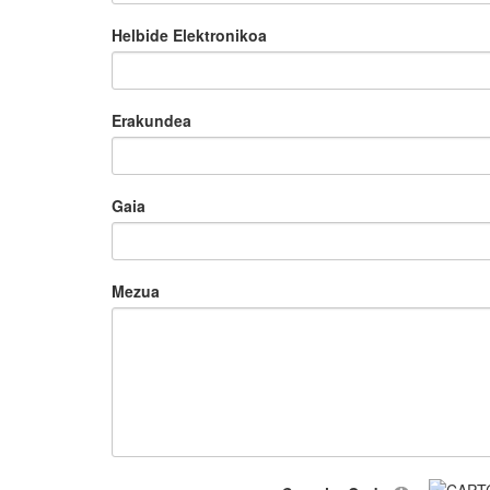
Helbide Elektronikoa
Erakundea
Gaia
Mezua