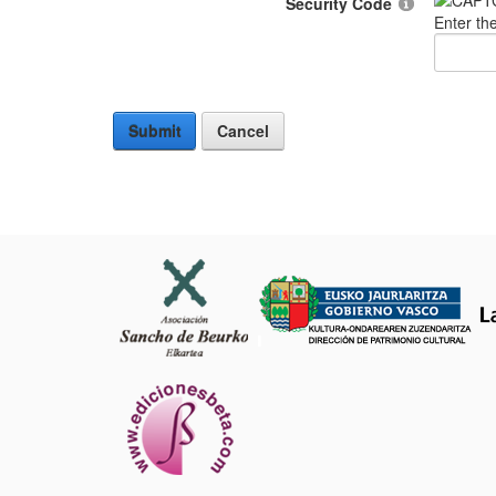
Security Code
Enter th
Submit
Cancel