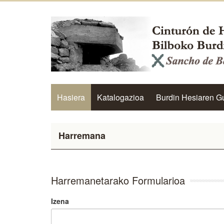
Hasiera
Katalogazioa
Burdin Hesiaren G
Harremana
Harremanetarako Formularioa
Izena