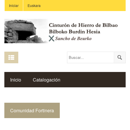
Iniciar
Euskara
Inicio
Catalogación
Espacio Histórico del Cinturón de Hierro
Comunidad Fortinera
Enlaces
Centros Educativos
Revista Saibigain