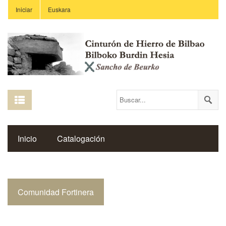
Iniciar
Euskara
Inicio
Catalogación
Espacio Histórico del Cinturón de Hierro
Comunidad Fortinera
Enlaces
Centros Educativos
Revista Saibigain