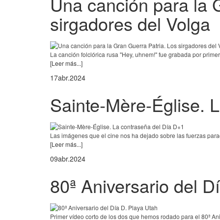
Una canción para la 
sirgadores del Volga
La canción folclórica rusa "Hey, uhnem!" fue grabada por primera
[Leer más...]
17
abr.
2024
Sainte-Mère-Église. 
Las imágenes que el cine nos ha dejado sobre las fuerzas parac
[Leer más...]
09
abr.
2024
80ª Aniversario del D
Primer vídeo corto de los dos que hemos rodado para el 80ª Aniv