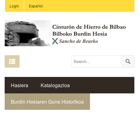
Login
Español
Hasiera
Katalogazioa
Burdin Hesiaren Gune Historikoa
Gotorleku Erkidegoa
Estekak
Ikastetxeak
Saibigain Aldizkaria