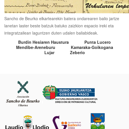
Sancho de Beurko elkartearekin batera ondarearen balio jartze
lanetan laster beste batzuk batuko zaizkion espacio ireki eta
integratzailean laguntzen duten udalen baliabideak.
Burdin Hesiaren Haustura
Punta Lucero
Mendibe-Areneburu
Kamaraka-Goikogana
Lujar
Zeberio