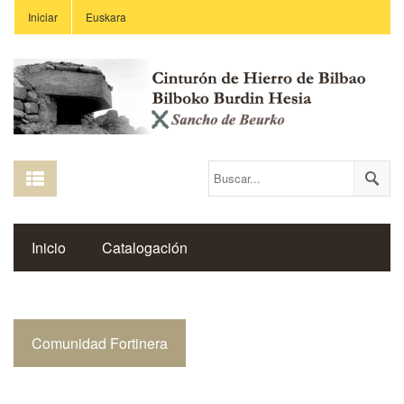
Iniciar
Euskara
Inicio
Catalogación
Espacio Histórico del Cinturón de Hierro
Comunidad Fortinera
Enlaces
Centros Educativos
Revista Saibigain