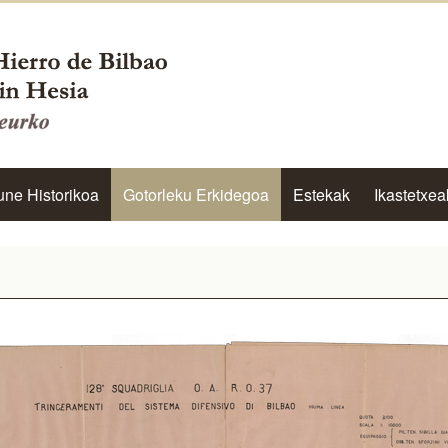
une Historikoa
Gotorleku Erkidegoa
Estekak
Ikastetxea