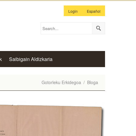
Login
Español
k
Saibigain Aldizkaria
Gotorleku Erkidegoa
/
Bloga