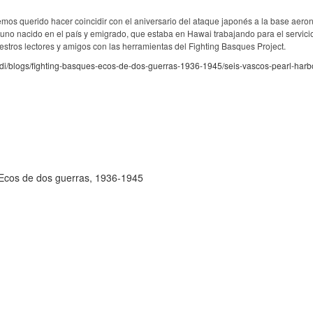
mos querido hacer coincidir con el aniversario del ataque japonés a la base aero
uno nacido en el país y emigrado, que estaba en Hawai trabajando para el servicio
tros lectores y amigos con las herramientas del Fighting Basques Project.
adi/blogs/fighting-basques-ecos-de-dos-guerras-1936-1945/seis-vascos-pearl-harbo