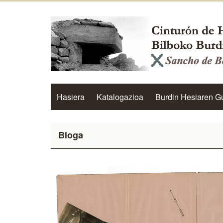
Hasiera
Katalogazioa
Burdin Hesiaren G
Bloga