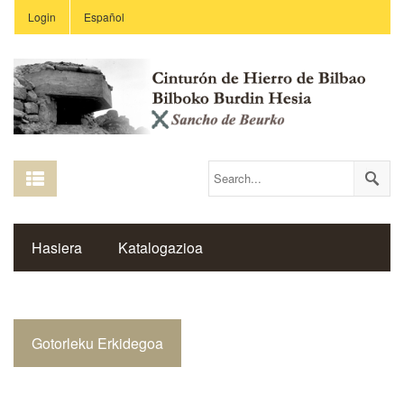
Login
Español
Hasiera
Katalogazioa
Burdin Hesiaren Gune Historikoa
Gotorleku Erkidegoa
Estekak
Ikastetxeak
Saibigain Aldizkaria