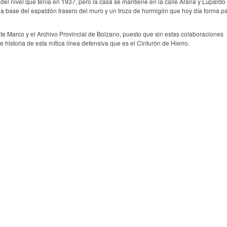
o del nivel que tenía en 1937, pero la casa se mantiene en la calle Arana y Lupard
de la base del espaldón trasero del muro y un trozo de hormigón que hoy día forma pa
te Marco y el Archivo Provincial de Bolzano, puesto que sin estas colaboraciones
 historia de esta mítica línea defensiva que es el Cinturón de Hierro.