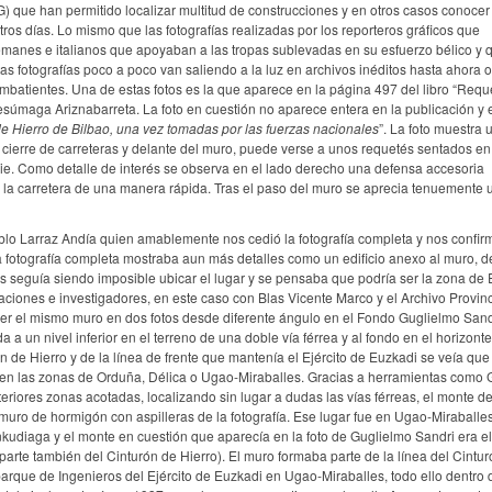
 que han permitido localizar multitud de construcciones y en otros casos conoce
os días. Lo mismo que las fotografías realizadas por los reporteros gráficos que
emanes e italianos que apoyaban a las tropas sublevadas en su esfuerzo bélico y 
tas fotografías poco a poco van saliendo a la luz en archivos inéditos hasta ahora 
batientes. Una de estas fotos es la que aparece en la página 497 del libro “Requ
Sesúmaga Ariznabarreta. La foto en cuestión no aparece entera en la publicación y e
e Hierro de Bilbao, una vez tomadas por las fuerzas nacionales
”. La foto muestra
l cierre de carreteras y delante del muro, puede verse a unos requetés sentados en
 pie. Como detalle de interés se observa en el lado derecho una defensa accesoria
e la carretera de una manera rápida. Tras el paso del muro se aprecia tenuemente u
lo Larraz Andía quien amablemente nos cedió la fotografía completa y nos confir
la fotografía completa mostraba aun más detalles como un edificio anexo al muro, d
s seguía siendo imposible ubicar el lugar y se pensaba que podría ser la zona de E
aciones e investigadores, en este caso con Blas Vicente Marco y el Archivo Provinc
cer el mismo muro en dos fotos desde diferente ángulo en el Fondo Guglielmo Sand
a a un nivel inferior en el terreno de una doble vía férrea y al fondo en el horizont
de Hierro y de la línea de frente que mantenía el Ejército de Euzkadi se veía que
va en las zonas de Orduña, Délica o Ugao-Miraballes. Gracias a herramientas como
eriores zonas acotadas, localizando sin lugar a dudas las vías férreas, el monte d
 muro de hormigón con aspilleras de la fotografía. Ese lugar fue en Ugao-Miraballes
nkudiaga y el monte en cuestión que aparecía en la foto de Guglielmo Sandri era e
rte también del Cinturón de Hierro). El muro formaba parte de la línea del Cintu
arque de Ingenieros del Ejército de Euzkadi en Ugao-Miraballes, todo ello dentro 