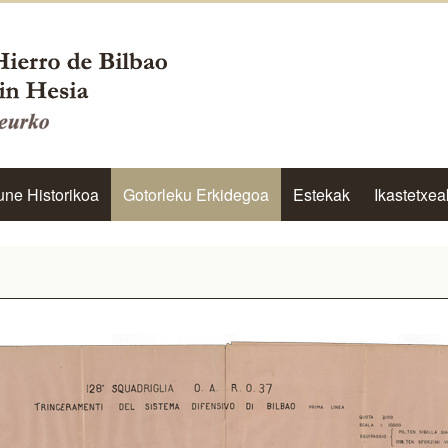
une Historikoa
Gotorleku Erkidegoa
Estekak
Ikastetxea