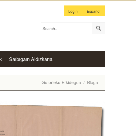
Login
Español
k
Saibigain Aldizkaria
Gotorleku Erkidegoa
/
Bloga