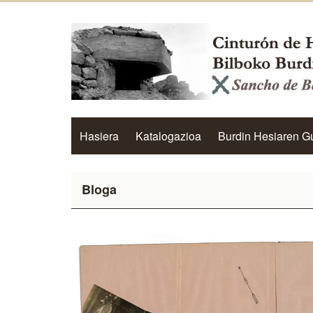
Hasiera
Katalogazioa
Burdin Hesiaren G
Bloga