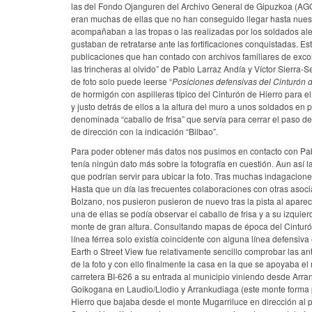
las del Fondo Ojanguren del Archivo General de Gipuzkoa (AGG)
eran muchas de ellas que no han conseguido llegar hasta nuestr
acompañaban a las tropas o las realizadas por los soldados al
gustaban de retratarse ante las fortificaciones conquistadas. Es
publicaciones que han contado con archivos familiares de excom
las trincheras al olvido” de Pablo Larraz Andía y Víctor Sierra-
de foto solo puede leerse “
Posiciones defensivas del Cinturón d
de hormigón con aspilleras típico del Cinturón de Hierro para e
y justo detrás de ellos a la altura del muro a unos soldados en
denominada “caballo de frisa” que servía para cerrar el paso d
de dirección con la indicación “Bilbao”.
Para poder obtener más datos nos pusimos en contacto con Pab
tenía ningún dato más sobre la fotografía en cuestión. Aun así 
que podrían servir para ubicar la foto. Tras muchas indagacione
Hasta que un día las frecuentes colaboraciones con otras asoci
Bolzano, nos pusieron pusieron de nuevo tras la pista al apare
una de ellas se podía observar el caballo de frisa y a su izquierd
monte de gran altura. Consultando mapas de época del Cinturón 
línea férrea solo existía coincidente con alguna línea defensi
Earth o Street View fue relativamente sencillo comprobar las ant
de la foto y con ello finalmente la casa en la que se apoyaba el
carretera BI-626 a su entrada al municipio viniendo desde Arra
Goikogana en Laudio/Llodio y Arrankudiaga (este monte forma pa
Hierro que bajaba desde el monte Mugarriluce en dirección al p