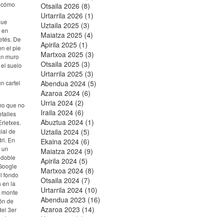
r cómo
Otsaila 2026 (8)
Urtarrila 2026 (1)
que
Uztaila 2025 (3)
o en
Maiatza 2025 (4)
etés. De
Apirila 2025 (1)
n el pie
Martxoa 2025 (3)
 un muro
Otsaila 2025 (3)
 el suelo
Urtarrila 2025 (3)
n cartel
Abendua 2024 (5)
Azaroa 2024 (6)
Urria 2024 (2)
mo que no
Iraila 2024 (6)
etalles
Abuztua 2024 (1)
rletxes.
ial de
Uztaila 2024 (5)
ri. En
Ekaina 2024 (6)
e un
Maiatza 2024 (9)
 doble
Apirila 2024 (5)
 Google
Martxoa 2024 (8)
el fondo
Otsaila 2024 (7)
 en la
Urtarrila 2024 (10)
l monte
Abendua 2023 (16)
rón de
Azaroa 2023 (14)
del 3er