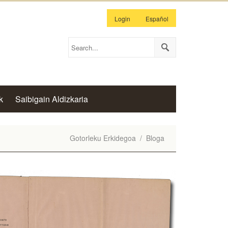
Login
Español
k
Saibigain Aldizkaria
Gotorleku Erkidegoa
/
Bloga