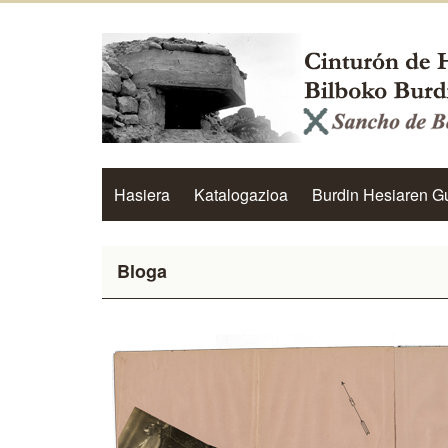
Hasiera
Katalogazioa
Burdin Hesiaren G
Bloga