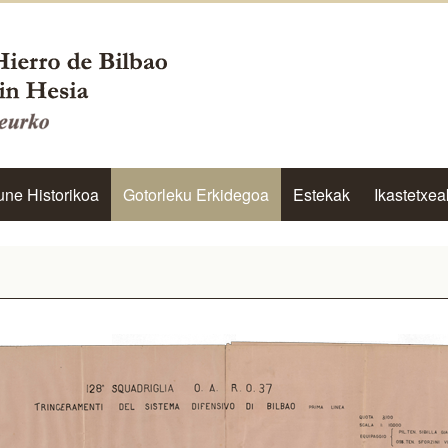
une Historikoa
Gotorleku Erkidegoa
Estekak
Ikastetxea