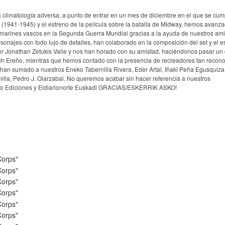
 climatología adversa, a punto de entrar en un mes de diciembre en el que se cum
 (1941-1945) y el estreno de la película sobre la batalla de Midway, hemos avanz
 marines vascos en la Segunda Guerra Mundial gracias a la ayuda de nuestros ami
sonajes con todo lujo de detalles, han colaborado en la composición del set y el e
r Jonathan Zetukis Valle y nos han horado con su amistad, haciéndonos pasar un 
ich Ereño, mientras que hemos contado con la presencia de recreadores tan recon
an sumado a nuestros Eneko Tabernilla Rivera, Eder Artal, Iñaki Peña Egusquiza,
illa, Pedro J. Oiarzabal. No queremos acabar sin hacer referencia a nuestros
erro Ediciones y Eldiarionorte Euskadi GRACIAS/ESKERRIK ASKO!