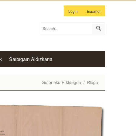
Login
Español
k
Saibigain Aldizkaria
Gotorleku Erkidegoa
/
Bloga