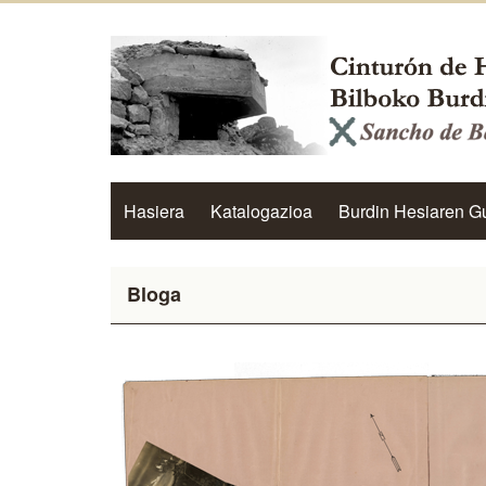
Hasiera
Katalogazioa
Burdin Hesiaren G
Bloga