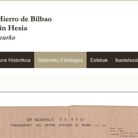
une Historikoa
Gotorleku Erkidegoa
Estekak
Ikastetxea