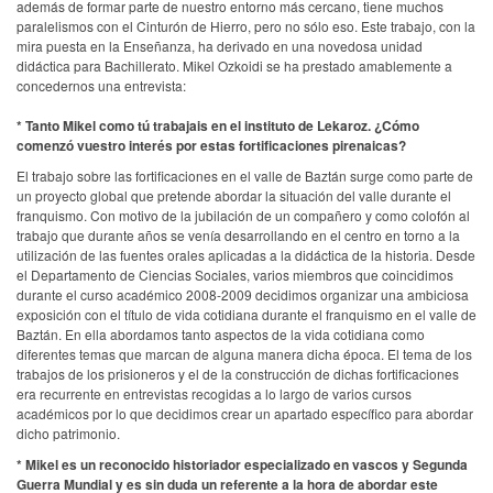
además de formar parte de nuestro entorno más cercano, tiene muchos
paralelismos con el Cinturón de Hierro, pero no sólo eso. Este trabajo, con la
mira puesta en la Enseñanza, ha derivado en una novedosa unidad
didáctica para Bachillerato. Mikel Ozkoidi se ha prestado amablemente a
concedernos una entrevista:
* Tanto Mikel como tú trabajais en el instituto de Lekaroz. ¿Cómo
comenzó vuestro interés por estas fortificaciones pirenaicas?
El trabajo sobre las fortificaciones en el valle de Baztán surge como parte de
un proyecto global que pretende abordar la situación del valle durante el
franquismo. Con motivo de la jubilación de un compañero y como colofón al
trabajo que durante años se venía desarrollando en el centro en torno a la
utilización de las fuentes orales aplicadas a la didáctica de la historia. Desde
el Departamento de Ciencias Sociales, varios miembros que coincidimos
durante el curso académico 2008-2009 decidimos organizar una ambiciosa
exposición con el título de vida cotidiana durante el franquismo en el valle de
Baztán. En ella abordamos tanto aspectos de la vida cotidiana como
diferentes temas que marcan de alguna manera dicha época. El tema de los
trabajos de los prisioneros y el de la construcción de dichas fortificaciones
era recurrente en entrevistas recogidas a lo largo de varios cursos
académicos por lo que decidimos crear un apartado específico para abordar
dicho patrimonio.
* Mikel es un reconocido historiador especializado en vascos y Segunda
Guerra Mundial y es sin duda un referente a la hora de abordar este