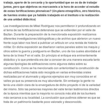
trabajo, aparte de la cercanía y la oportunidad que se os da de trabajar
juntos, pero que objetivos os marcasteis a la hora de acceder al estudio
de estas fortificaciones pirenaicas? (Un.plano etnográfico, otro histórico,
de fuentes orales que ya habiáis trabajado en el instituto o la realización
de una unidad didáctica)
Las investigaciones de Mikel Rodríguez nos permitieron ir profundizando en
el tema de las fortificaciones defensivas que se extienden por el valle de
Baztan. Durante la preparación de la mencionada exposición realizamos
diferentes investigaciones bibliográficas y de archivo que abrieron un nuevo
frente cuya labor nos llevó a publicar un artículo en una revista de historia
militar. En dicha exposición se diseñaron varios paneles sobre los maquis y
otros sobre la guerra y postguerra en Baztan, uno de los cuales abordaba el
tema de la línea P en el valle. En principio el enfoque era eminentemente
didáctico y lo que pretendía era dar a conocer de una manera escueta tanto
algunas tipologías de edificaciones como algunos datos sobre su
construcción. Como se ha mencionado con anterioridad la construcción de
dichas edificaciones había sido recogida en varias entrevistas orales
realizadas por el alumnado y algunos ejemplos son muy conocidos en el
valles ya que su presencia es muy abundante. Sin embargo la gente no
tenía una visión clara de la envergadura de dicho proyecto ni de la variedad
del mismo. Sólo las personas mayores del valle tenían testimonios directos
de la época mientras que la mayoría no conocía más allá de los bunkers
más cercanos a su localidad. La conclusión que pudimos obtener es que se
trata de un patrimonio bastante poco valorado y desconocido.