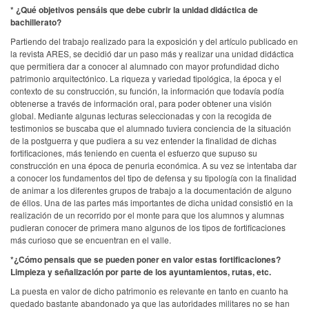
* ¿Qué objetivos pensáis que debe cubrir la unidad didáctica de
bachillerato?
Partiendo del trabajo realizado para la exposición y del artículo publicado en
la revista ARES, se decidió dar un paso más y realizar una unidad didáctica
que permitiera dar a conocer al alumnado con mayor profundidad dicho
patrimonio arquitectónico. La riqueza y variedad tipológica, la época y el
contexto de su construcción, su función, la información que todavía podía
obtenerse a través de información oral, para poder obtener una visión
global. Mediante algunas lecturas seleccionadas y con la recogida de
testimonios se buscaba que el alumnado tuviera conciencia de la situación
de la postguerra y que pudiera a su vez entender la finalidad de dichas
fortificaciones, más teniendo en cuenta el esfuerzo que supuso su
construcción en una época de penuria económica. A su vez se intentaba dar
a conocer los fundamentos del tipo de defensa y su tipología con la finalidad
de animar a los diferentes grupos de trabajo a la documentación de alguno
de éllos. Una de las partes más importantes de dicha unidad consistió en la
realización de un recorrido por el monte para que los alumnos y alumnas
pudieran conocer de primera mano algunos de los tipos de fortificaciones
más curioso que se encuentran en el valle.
*¿Cómo pensais que se pueden poner en valor estas fortificaciones?
Limpieza y señalización por parte de los ayuntamientos, rutas, etc.
La puesta en valor de dicho patrimonio es relevante en tanto en cuanto ha
quedado bastante abandonado ya que las autoridades militares no se han