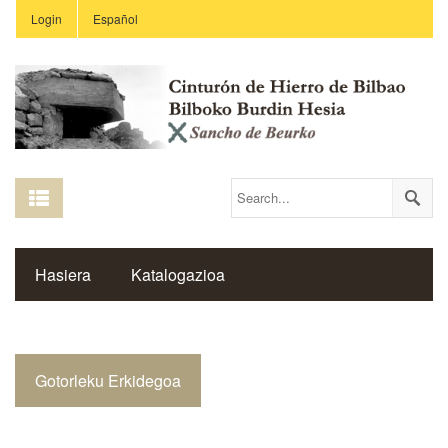
Login
Español
Hasiera
Katalogazioa
Burdin Hesiaren Gune Historikoa
Gotorleku Erkidegoa
Estekak
Ikastetxeak
Saibigain Aldizkaria