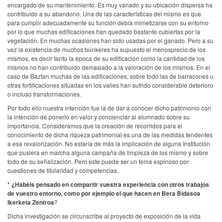
encargado de su mantenimiento. Es muy variado y su ubicación dispersa ha
contribuido a su abandono. Una de las características del mismo es que
para cumplir adecuadamente su función debía mimetizarse con su entorno
por lo que muchas edificaciones han quedado bastante cubiertas por la
vegetación. En muchas ocasiones han sido usadas por el ganado. Pero a su
vez la existencia de muchos búnkeres ha supuesto el menosprecio de los
mismos, es decir tanto la época de su edificación como la cantidad de los
mismos no han contribuido demasiado a la valoración de los mismos. En el
caso de Baztan muchas de las edificaciones, sobre todo las de barracones u
otras fortificaciones situadas en los valles han sufrido considerable deterioro
o incluso transformaciones.
Por todo ello nuestra intención fue la de dar a conocer dicho patrimonio con
la intención de ponerlo en valor y concienciar al alumnado sobre su
importancia. Consideramos que la creación de recorridos para el
conocimiento de dicha riqueza patrimonial es una de las medidas tendentes
a esa revalorización. No estaría de más la implicación de alguna Institución
que pusiera en marcha alguna campaña de limpieza de los mismo y sobre
todo de su señalización. Pero este puede ser un tema espinoso por
cuestiones de titularidad y competencias.
* ¿Habéis pensado en compartir vuestra experiencia con otros trabajos
de vuestro entorno, como por ejemplo el que hacen en Bera Bidasoa
Ikerketa Zentroa
?
Dicha investigación se circunscribe al proyecto de exposición de la vida