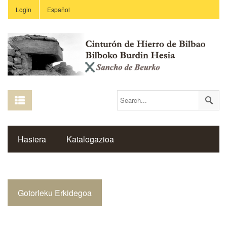
Login
Español
Hasiera
Katalogazioa
Burdin Hesiaren Gune Historikoa
Gotorleku Erkidegoa
Estekak
Ikastetxeak
Saibigain Aldizkaria