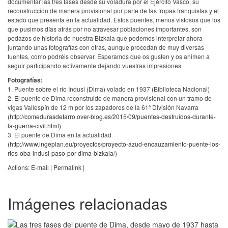
documentar las tres fases desde su voladura por el Ejército Vasco, su
reconstrucción de manera provisional por parte de las tropas franquistas y el
estado que presenta en la actualidad. Estos puentes, menos vistosos que los
que pusimos días atrás por no atravesar poblaciones importantes, son
pedazos de historia de nuestra Bizkaia que podemos interpretar ahora
juntando unas fotografías con otras, aunque procedan de muy diversas
fuentes, como podréis observar. Esperamos que os gusten y os animen a
seguir participando activamente dejando vuestras impresiones.
Fotografías:
1. Puente sobre el río Indusi (Dima) volado en 1937 (Biblioteca Nacional)
2. El puente de Dima reconstruido de manera provisional con un tramo de
vigas Vallespín de 12 m por los zapadores de la 61ª División Navarra
(
http://comedurasdetarro.over-blog.es/2015/09/puentes-destruidos-durante-
la-guerra-civil.html
)
3. El puente de Dima en la actualidad
(
http://www.ingeplan.eu/proyectos/proyecto-azud-encauzamiento-puente-los-
rios-oba-indusi-paso-por-dima-bizkaia/
)
Actions:
E-mail
|
Permalink
|
Imágenes relacionadas