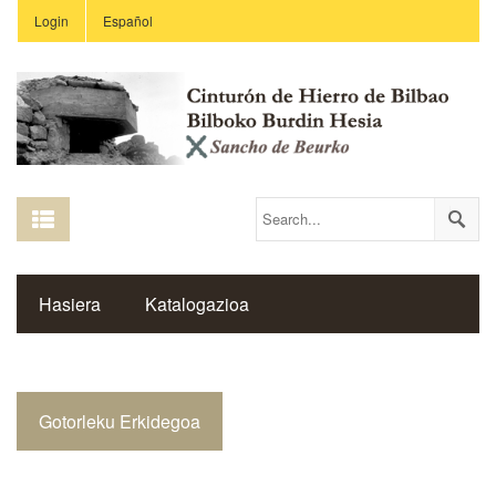
Login
Español
Hasiera
Katalogazioa
Burdin Hesiaren Gune Historikoa
Gotorleku Erkidegoa
Estekak
Ikastetxeak
Saibigain Aldizkaria