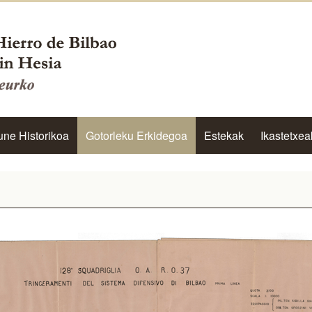
une Historikoa
Gotorleku Erkidegoa
Estekak
Ikastetxea