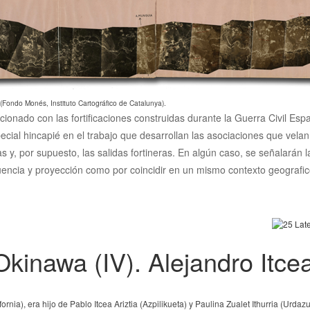
 (Fondo Monés, Instituto Cartográfico de Catalunya).
acionado con las fortificaciones construidas durante la Guerra Civil Es
ecial hincapié en el trabajo que desarrollan las asociaciones que vela
cias y, por supuesto, las salidas fortineras. En algún caso, se señalarán
luencia y proyección como por coincidir en un mismo contexto geografico
kinawa (IV). Alejandro Itce
ia), era hijo de Pablo Itcea Ariztia (Azpilikueta) y Paulina Zualet Ithurria (Urdazu