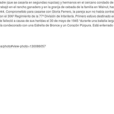
u padre (que se casaría en segundas nupcias) y hermanos en el cercano condado d
bajó en el rancho ganadero y en la granja de cebada de la familia en Walnut, ha
944. Comprometido para casarse con Gloria Ferrero, la pareja aun no había contra
n el 306º Regimiento de la 77ª División de Infantería. Primero estuvo destinado 
falleció a causa de sus heridas el 30 de mayo de 1945 “durante una batalla larg
ería condecorado con una Estrella de Bronce y un Corazón Púrpura. Está enterrado 
tcea/photo#view-photo=130086057