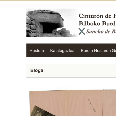
Hasiera
Katalogazioa
Burdin Hesiaren G
Bloga