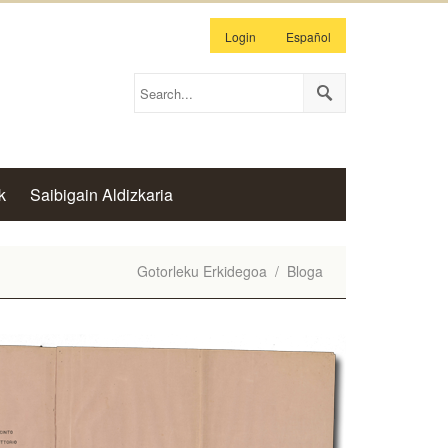
Login
Español
k
Saibigain Aldizkaria
Gotorleku Erkidegoa
/
Bloga