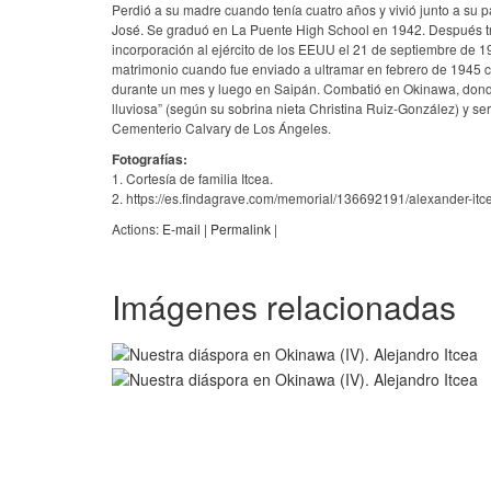
Perdió a su madre cuando tenía cuatro años y vivió junto a s
José. Se graduó en La Puente High School en 1942. Después tra
incorporación al ejército de los EEUU el 21 de septiembre de 1
matrimonio cuando fue enviado a ultramar en febrero de 1945 co
durante un mes y luego en Saipán. Combatió en Okinawa, donde 
lluviosa” (según su sobrina nieta Christina Ruiz-González) y s
Cementerio Calvary de Los Ángeles.
Fotografías:
1. Cortesía de familia Itcea.
2. https://es.findagrave.com/memorial/136692191/alexander-i
Actions:
E-mail
|
Permalink
|
Imágenes relacionadas