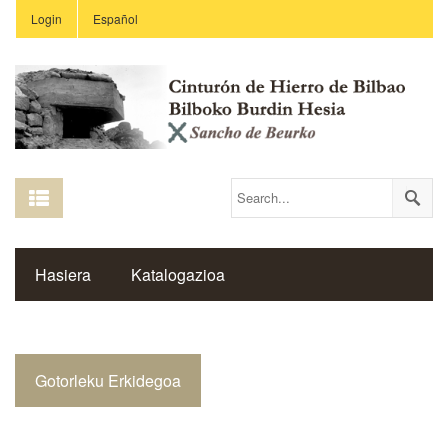
Login
Español
Hasiera
Katalogazioa
Burdin Hesiaren Gune Historikoa
Gotorleku Erkidegoa
Estekak
Ikastetxeak
Saibigain Aldizkaria