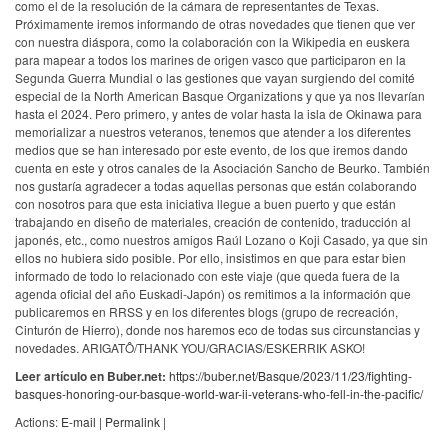
como el de la resolución de la cámara de representantes de Texas.
Próximamente iremos informando de otras novedades que tienen que ver
con nuestra diáspora, como la colaboración con la Wikipedia en euskera
para mapear a todos los marines de origen vasco que participaron en la
Segunda Guerra Mundial o las gestiones que vayan surgiendo del comité
especial de la North American Basque Organizations y que ya nos llevarían
hasta el 2024. Pero primero, y antes de volar hasta la isla de Okinawa para
memorializar a nuestros veteranos, tenemos que atender a los diferentes
medios que se han interesado por este evento, de los que iremos dando
cuenta en este y otros canales de la Asociación Sancho de Beurko. También
nos gustaría agradecer a todas aquellas personas que están colaborando
con nosotros para que esta iniciativa llegue a buen puerto y que están
trabajando en diseño de materiales, creación de contenido, traducción al
japonés, etc., como nuestros amigos Raúl Lozano o Koji Casado, ya que sin
ellos no hubiera sido posible. Por ello, insistimos en que para estar bien
informado de todo lo relacionado con este viaje (que queda fuera de la
agenda oficial del año Euskadi-Japón) os remitimos a la información que
publicaremos en RRSS y en los diferentes blogs (grupo de recreación,
Cinturón de Hierro), donde nos haremos eco de todas sus circunstancias y
novedades. ARIGATÔ/THANK YOU/GRACIAS/ESKERRIK ASKO!
Leer artículo en Buber.net:
https://buber.net/Basque/2023/11/23/fighting-
basques-honoring-our-basque-world-war-ii-veterans-who-fell-in-the-pacific/
Actions:
E-mail
|
Permalink
|