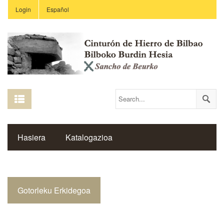
Login
Español
Hasiera
Katalogazioa
Burdin Hesiaren Gune Historikoa
Gotorleku Erkidegoa
Estekak
Ikastetxeak
Saibigain Aldizkaria