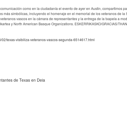
 comunicación como en la ciudadanía el evento de ayer en Austin, compartimos pa
nes más simbólicas, incluyendo el homenaje en el memorial de los veteranos de l
 veteranos vascos en la cámara de representantes y la entrega de la txapela a mo
o Elkartea y North American Basque Organizations. ESKERRIKASKO/GRACIAS/THA
03/02/texas-visibiliza-veteranos-vascos-segunda-6514617.html