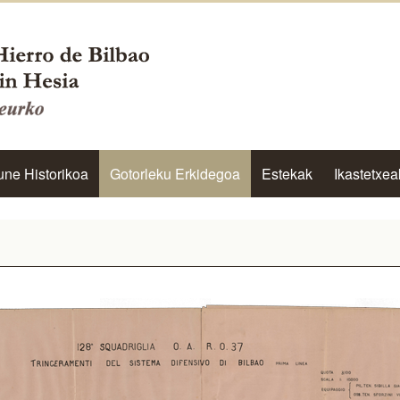
une Historikoa
Gotorleku Erkidegoa
Estekak
Ikastetxea