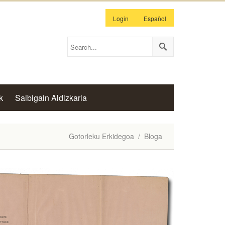
Login
Español
k
Saibigain Aldizkaria
Gotorleku Erkidegoa
/
Bloga