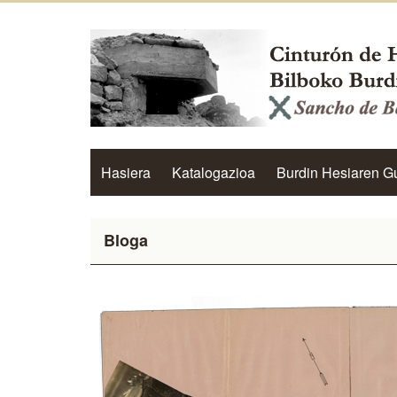
Hasiera
Katalogazioa
Burdin Hesiaren G
Bloga