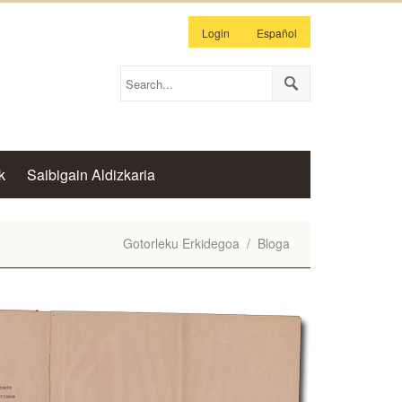
Login
Español
k
Saibigain Aldizkaria
Gotorleku Erkidegoa
/
Bloga