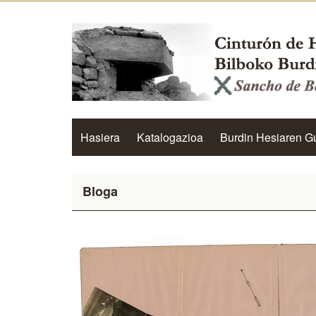
Hasiera
Katalogazioa
Burdin Hesiaren G
Bloga