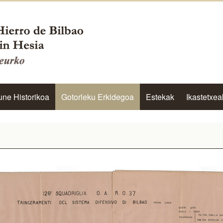
une Historikoa
Gotorleku Erkidegoa
Estekak
Ikastetxea