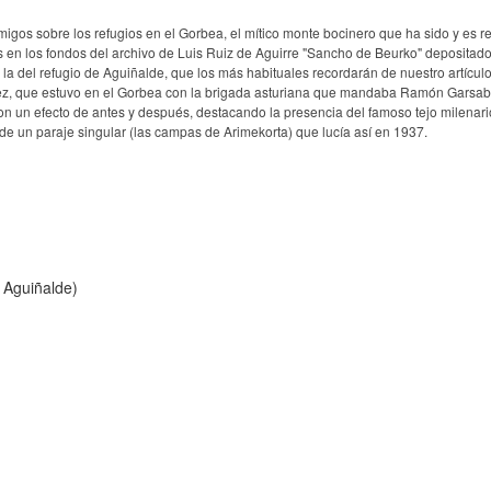
gos sobre los refugios en el Gorbea, el mítico monte bocinero que ha sido y es r
en los fondos del archivo de Luis Ruiz de Aguirre "Sancho de Beurko" depositado
s la del refugio de Aguiñalde, que los más habituales recordarán de nuestro artícul
varez, que estuvo en el Gorbea con la brigada asturiana que mandaba Ramón Garsab
 un efecto de antes y después, destacando la presencia del famoso tejo milenari
o de un paraje singular (las campas de Arimekorta) que lucía así en 1937.