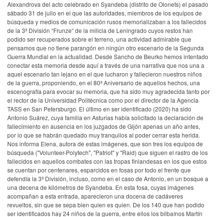
Alexandrova del acto celebrado en Syandeba (distrito de Olonets) el pasado
sábado 31 de julio en el que las autoridades, miembros de los equipos de
búsqueda y medios de comunicación rusos memorializaban a los fallecidos
de la 3ª División “Frunze“ de la milicia de Leningrado cuyos restos han
podido ser recuperados sobre el terreno, una actividad admirable que
pensamos que no tiene parangón en ningún otro escenario de la Segunda
Guerra Mundial en la actualidad. Desde Sancho de Beurko hemos intentado
conectar esta memoria desde aquí a través de una narrativa que nos una a
aquel escenario tan lejano en el que lucharon y fallecieron nuestros niños
de la guerra, proponiendo, en el 80ª Aniversario de aquellos hechos, una
escenografía para evocar su memoria, que ha sido muy agradecida tanto por
el rector de la Universidad Politécnica como por el director de la Agencia
TASS en San Petersburgo. El último en ser identificado (2020) ha sido
Antonio Suárez, cuya familia en Asturias había solicitado la declaración de
fallecimiento en ausencia en los juzgados de Gijón apenas un año antes,
por lo que se habrán quedado muy tranquilos al poder cerrar esta herida.
Nos informa Elena, autora de estas imágenes, que son tres los equipos de
búsqueda ("Volunteer-Polytech", "Patriot" y "Raid) que siguen el rastro de los
fallecidos en aquellos combates con las tropas finlandesas en los que estos
se cuentan por centenares, esparcidos en fosas por todo el frente que
defendía la 3ª División, incluso, como en el caso de Antonio, en un bosque a
una decena de kilómetros de Syandeba. En esta fosa, cuyas imágenes
acompañan a esta entrada, aparecieron una docena de cadáveres
revueltos, sin que se sepa bien quien es quien. De los 140 que han podido
ser identificados hay 24 niños de la guerra, entre ellos los bilbaínos Martín