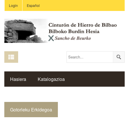
Login
Español
Hasiera
Katalogazioa
Burdin Hesiaren Gune Historikoa
Gotorleku Erkidegoa
Estekak
Ikastetxeak
Saibigain Aldizkaria