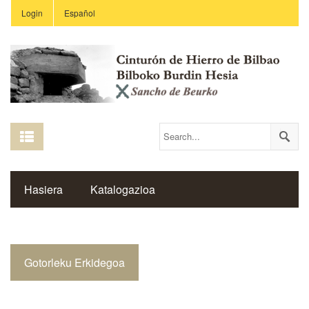
Login
Español
Hasiera
Katalogazioa
Burdin Hesiaren Gune Historikoa
Gotorleku Erkidegoa
Estekak
Ikastetxeak
Saibigain Aldizkaria