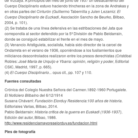
de Vizcaya. A principios del mes de junio de 1937 un destacamento del
Cuerpo Disciplinario estuvo haciendo trincheras en la zona de Andrakas y
en otras partes del Cinturón (Guillermo Tabernilla y Julen Lezamiz:
El
Cuerpo Disciplinario de Euzkadi
, Asociación Sancho de Beurko, Bilbao,
2004, p. 101).
(2) Se trataba de una línea defensiva en las estribaciones del Jata que
correpondía al sector defendido por la 5ª División de Pablo Beldarrain,
donde se consiguió estabilizar el frente en el mes de mayo.
(3) Venancio Aristiguieta, socialista, había sido director de la carcel de
Ondarreta en el verano de 1936, oponiéndose a los fusilamientos que
milicianos descontrolados realizaron entre los presos derechistas (Cristóbal
Robles:
José María de Urquijo e Ybarra: opinión, religión y poder
, Editorial
CSIC, Madrid, 1997, p. 665).
(4)
El Cuerpo Disciplinario...
opus cit., pp. 107 y 110.
Fuentes consultadas
Crónica del Colegio Nuestra Señora del Carmen.1892-1960 Portugalete.
El Noticiero Bilbaín
o del 6/12/1914
Susana Chávarri:
Fundación Elorduy Residencia:100 años de historia
.
Editoriales Varias, Bilbao, 2014.
Pablo Beldarrain:
Historia crítica de la guerra en Euskadi (1936-1937)
,
Edición del autor, Bilbao, 1986.
http://www.residenciamayoreselorduy.es/fundacion.html
Pies de fotografía