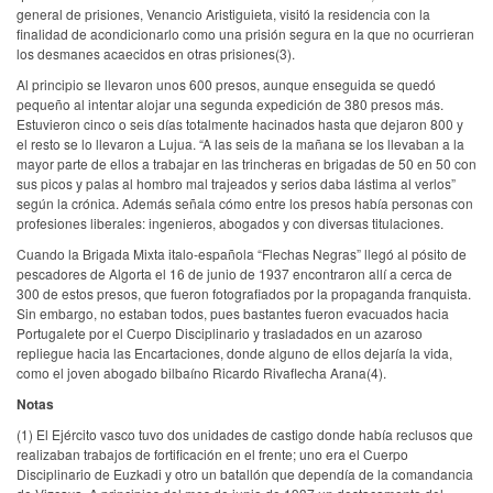
general de prisiones, Venancio Aristiguieta, visitó la residencia con la
finalidad de acondicionarlo como una prisión segura en la que no ocurrieran
los desmanes acaecidos en otras prisiones(3).
Al principio se llevaron unos 600 presos, aunque enseguida se quedó
pequeño al intentar alojar una segunda expedición de 380 presos más.
Estuvieron cinco o seis días totalmente hacinados hasta que dejaron 800 y
el resto se lo llevaron a Lujua. “A las seis de la mañana se los llevaban a la
mayor parte de ellos a trabajar en las trincheras en brigadas de 50 en 50 con
sus picos y palas al hombro mal trajeados y serios daba lástima al verlos”
según la crónica. Además señala cómo entre los presos había personas con
profesiones liberales: ingenieros, abogados y con diversas titulaciones.
Cuando la Brigada Mixta italo-española “Flechas Negras” llegó al pósito de
pescadores de Algorta el 16 de junio de 1937 encontraron allí a cerca de
300 de estos presos, que fueron fotografiados por la propaganda franquista.
Sin embargo, no estaban todos, pues bastantes fueron evacuados hacia
Portugalete por el Cuerpo Disciplinario y trasladados en un azaroso
repliegue hacia las Encartaciones, donde alguno de ellos dejaría la vida,
como el joven abogado bilbaíno Ricardo Rivaflecha Arana(4).
Notas
(1) El Ejército vasco tuvo dos unidades de castigo donde había reclusos que
realizaban trabajos de fortificación en el frente; uno era el Cuerpo
Disciplinario de Euzkadi y otro un batallón que dependía de la comandancia