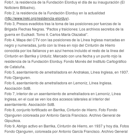
Foto1, la residencia de la Fundación Elorduy el día de su inauguración (El
Noticiero Bilbaíno).
Foto 2, la residencia de la Fundación Elorduy en la actualidad
(
http://www.ireki.org/residencia-elorduy
).
Foto 3, Presos evadidos tras la toma de las posiciones por fuerzas de la
Brigada Flechas Negras. “Pactos y traiciones: Los archivos secretos de la
guerra en Euzkadi. Tomo II. Carlos María Olazabal”.
Foto 4, Mapa del CTV con las posiciones de la Línea Inglesa marcadas en
negro y numeradas, junto con la línea en rojo del Cinturón de Hierro
conocida por los italianos y en azul hemos incluido el resto de la línea del
Cinturón en Barrika y Urduliz. Marcado con una flecha y un punto rojo la
residencia de la Fundación Elorduy. Fondo Monés del Instituto Cartográfico
de Cataluña.
Foto 5, asentamiento de ametralladora en Andrakas, Línea Inglesa, en 1937.
Foto Ojanguren.
Foto 6, asentamiento de ametralladora en Lemoniz, Línea Inglesa.
Asociación SdB.
Foto 7, interior de un asentamiento de ametralladora en Lemoniz, Línea
Inglesa, en el cual se ven los dos accesos laterales al interior del
asentamiento. Asociación SdB.
Foto 8, conjunto fortificado en Barrika, Cinturón de Hierro. Foto Fondo
Ojanguren coloreada por Antonio García Francisco. Archivo General de
Gipuzkoa.
Foto 9, Abrigo activo en Barrika, Cinturón de Hierro, en 1937 y hoy día. Fotos
Fondo Ojanguren, coloreada por Antonio García Francisco. Archivo General