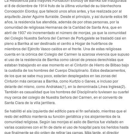
La Residencia para mayores Fundación Elorduy de Barrika fue inaugurada
el 8 de diciembre de 1914 fruto de la última voluntad de su bienhechora
Concepción Elorduy, que falleció unos años antes, y fue realizada por al
arquitecto Javier Aguirre Iturralde. Desde el principio, y así durante estos 96
años, la residencia fue atendida, además de por otras personas, por la
comunidad de religiosas Hermanas de la Caridad de Santa Ana, que en
abril de 1937 vio incrementado el número de monjas, ya que la comunidad
del Colegio Nuestra Señora del Carmen de Portugalete se trasladó casi en
pleno a Barrika al ser destinado el centro a Hogar de huérfanos de
miembros del Ejército Vasco caídos en el frente. Una de estas religiosas
cuenta en la crónica del Colegio del Carmen la azarosa vivencia que supuso
el uso de la residencia de Barrika como cárcel de presos derechistas que
estaban trabajando en ese momento en el Cinturón de Hierro de Bilbao bajo
la custodia de los hombres del Cuerpo Disciplinario. Estos destacamentos,
de los que se sabe muy poco, estarían desplegados en las zonas del
Cinturón más cercanas a Barrika, como Kurtzio o Ganes, e incluso por
delante del mismo, como Andrakas(1), en la denominada Línea Inglesa(2).
También es casualidad que los hombres del Disciplinario tuviesen su cuartel
muy cerca del colegio de Nuestra Señora del Carmen, en el convento de
Santa Clara de la villa jarrillera.
Se habilitó el ala izquierda del edificio para el fin señalado, mientras que el
resto del edificio mantenía su función geriátrica y los alojamientos de la
comunidad religiosa. Según las monjas el asilo de Barrica fue visitado en
varias ocasiones con el fin de darle el uso de hospital para los heridos hasta
que finalmente se dio orden de retirar las camas. Más tarde, el director