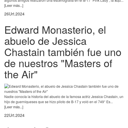
algunos amigos realizaron una escenografía en el B-17 "Pink Lady", la &qu...
[Leer más...]
26
Urt.
2024
Edward Monasterio, el
abuelo de Jessica
Chastain también fue uno
de nuestros "Masters of
the Air"
Nadie conocía la historia del abuelo de la famosa actriz Jessica Chastain, un
hijo de guerniqueses que se hizo piloto de B-17 y voló en el 749° Es...
[Leer más...]
22
Urt.
2024