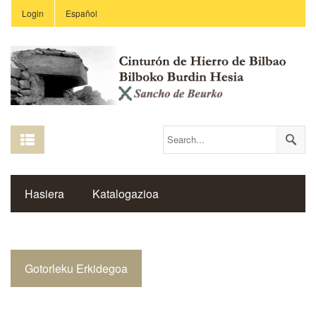
Login
Español
Hasiera
Katalogazioa
Burdin Hesiaren Gune Historikoa
Gotorleku Erkidegoa
Estekak
Ikastetxeak
Saibigain Aldizkaria