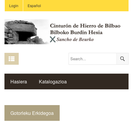
Login
Español
Hasiera
Katalogazioa
Burdin Hesiaren Gune Historikoa
Gotorleku Erkidegoa
Estekak
Ikastetxeak
Saibigain Aldizkaria