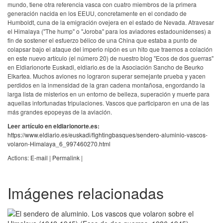
mundo, tiene otra referencia vasca con cuatro miembros de la primera
generación nacida en los EEUU, concretamente en el condado de
Humboldt, cuna de la emigración ovejera en el estado de Nevada. Atravesar
el Himalaya ("The hump" o "Joroba" para los aviadores estadounidenses) a
fin de sostener el esfuerzo bélico de una China que estaba a punto de
colapsar bajo el ataque del imperio nipón es un hito que traemos a colación
en este nuevo artículo (el número 20) de nuestro blog "Ecos de dos guerras"
en Eldiarionorte Euskadi, eldiario.es de la Asociación Sancho de Beurko
Elkartea. Muchos aviones no lograron superar semejante prueba y yacen
perdidos en la inmensidad de la gran cadena montañosa, engordando la
larga lista de misterios en un entorno de belleza, superación y muerte para
aquellas infortunadas tripulaciones. Vascos que participaron en una de las
más grandes epopeyas de la aviación.
Leer artículo en eldiarionorte.es:
https://www.eldiario.es/euskadi/fightingbasques/sendero-aluminio-vascos-
volaron-Himalaya_6_997460270.html
Actions:
E-mail
|
Permalink
|
Imágenes relacionadas