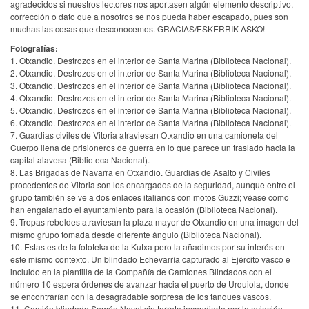
agradecidos si nuestros lectores nos aportasen algún elemento descriptivo,
corrección o dato que a nosotros se nos pueda haber escapado, pues son
muchas las cosas que desconocemos. GRACIAS/ESKERRIK ASKO!
Fotografías:
1. Otxandio. Destrozos en el interior de Santa Marina (Biblioteca Nacional).
2. Otxandio. Destrozos en el interior de Santa Marina (Biblioteca Nacional).
3. Otxandio. Destrozos en el interior de Santa Marina (Biblioteca Nacional).
4. Otxandio. Destrozos en el interior de Santa Marina (Biblioteca Nacional).
5. Otxandio. Destrozos en el interior de Santa Marina (Biblioteca Nacional).
6. Otxandio. Destrozos en el interior de Santa Marina (Biblioteca Nacional).
7. Guardias civiles de Vitoria atraviesan Otxandio en una camioneta del
Cuerpo llena de prisioneros de guerra en lo que parece un traslado hacia la
capital alavesa (Biblioteca Nacional).
8. Las Brigadas de Navarra en Otxandio. Guardias de Asalto y Civiles
procedentes de Vitoria son los encargados de la seguridad, aunque entre el
grupo también se ve a dos enlaces italianos con motos Guzzi; véase como
han engalanado el ayuntamiento para la ocasión (Biblioteca Nacional).
9. Tropas rebeldes atraviesan la plaza mayor de Otxandio en una imagen del
mismo grupo tomada desde diferente ángulo (Biblioteca Nacional).
10. Estas es de la fototeka de la Kutxa pero la añadimos por su interés en
este mismo contexto. Un blindado Echevarría capturado al Ejército vasco e
incluido en la plantilla de la Compañía de Camiones Blindados con el
número 10 espera órdenes de avanzar hacia el puerto de Urquiola, donde
se encontrarían con la desagradable sorpresa de los tanques vascos.
11. Camión blindado Somúa Naval sin torreta incendiado por la aviación