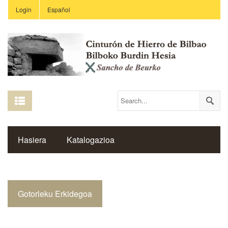
Login
Español
Hasiera
Katalogazioa
Burdin Hesiaren Gune Historikoa
Gotorleku Erkidegoa
Estekak
Ikastetxeak
Saibigain Aldizkaria