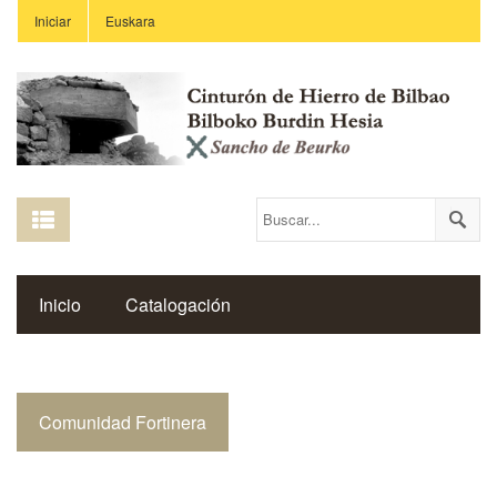
Iniciar
Euskara
Inicio
Catalogación
Espacio Histórico del Cinturón de Hierro
Comunidad Fortinera
Enlaces
Centros Educativos
Revista Saibigain