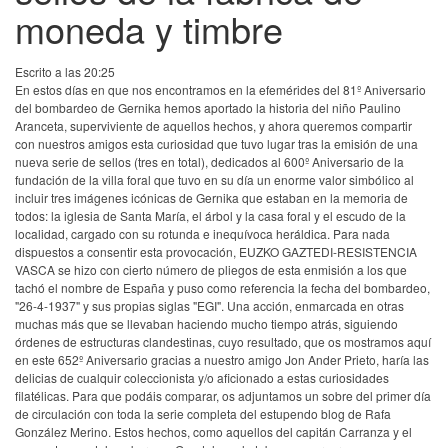
moneda y timbre
Escrito a las 20:25
En estos días en que nos encontramos en la efemérides del 81º Aniversario
del bombardeo de Gernika hemos aportado la historia del niño Paulino
Aranceta, superviviente de aquellos hechos, y ahora queremos compartir
con nuestros amigos esta curiosidad que tuvo lugar tras la emisión de una
nueva serie de sellos (tres en total), dedicados al 600º Aniversario de la
fundación de la villa foral que tuvo en su día un enorme valor simbólico al
incluir tres imágenes icónicas de Gernika que estaban en la memoria de
todos: la iglesia de Santa María, el árbol y la casa foral y el escudo de la
localidad, cargado con su rotunda e inequívoca heráldica. Para nada
dispuestos a consentir esta provocación, EUZKO GAZTEDI-RESISTENCIA
VASCA se hizo con cierto número de pliegos de esta enmisión a los que
tachó el nombre de España y puso como referencia la fecha del bombardeo,
"26-4-1937" y sus propias siglas "EGI". Una acción, enmarcada en otras
muchas más que se llevaban haciendo mucho tiempo atrás, siguiendo
órdenes de estructuras clandestinas, cuyo resultado, que os mostramos aquí
en este 652º Aniversario gracias a nuestro amigo Jon Ander Prieto, haría las
delicias de cualquir coleccionista y/o aficionado a estas curiosidades
filatélicas. Para que podáis comparar, os adjuntamos un sobre del primer día
de circulación con toda la serie completa del estupendo blog de Rafa
González Merino. Estos hechos, como aquellos del capitán Carranza y el