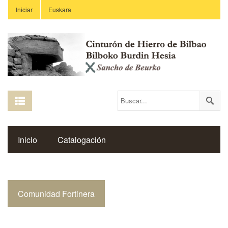
Iniciar
Euskara
Inicio
Catalogación
Espacio Histórico del Cinturón de Hierro
Comunidad Fortinera
Enlaces
Centros Educativos
Revista Saibigain