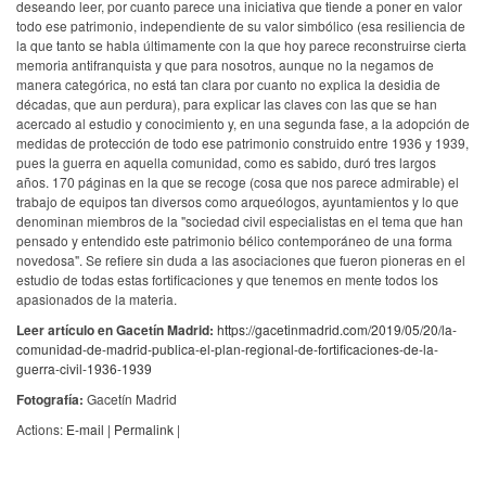
deseando leer, por cuanto parece una iniciativa que tiende a poner en valor
todo ese patrimonio, independiente de su valor simbólico (esa resiliencia de
la que tanto se habla últimamente con la que hoy parece reconstruirse cierta
memoria antifranquista y que para nosotros, aunque no la negamos de
manera categórica, no está tan clara por cuanto no explica la desidia de
décadas, que aun perdura), para explicar las claves con las que se han
acercado al estudio y conocimiento y, en una segunda fase, a la adopción de
medidas de protección de todo ese patrimonio construido entre 1936 y 1939,
pues la guerra en aquella comunidad, como es sabido, duró tres largos
años. 170 páginas en la que se recoge (cosa que nos parece admirable) el
trabajo de equipos tan diversos como arqueólogos, ayuntamientos y lo que
denominan miembros de la "sociedad civil especialistas en el tema que han
pensado y entendido este patrimonio bélico contemporáneo de una forma
novedosa". Se refiere sin duda a las asociaciones que fueron pioneras en el
estudio de todas estas fortificaciones y que tenemos en mente todos los
apasionados de la materia.
Leer artículo en Gacetín Madrid:
https://gacetinmadrid.com/2019/05/20/la-
comunidad-de-madrid-publica-el-plan-regional-de-fortificaciones-de-la-
guerra-civil-1936-1939
Fotografía:
Gacetín Madrid
Actions:
E-mail
|
Permalink
|