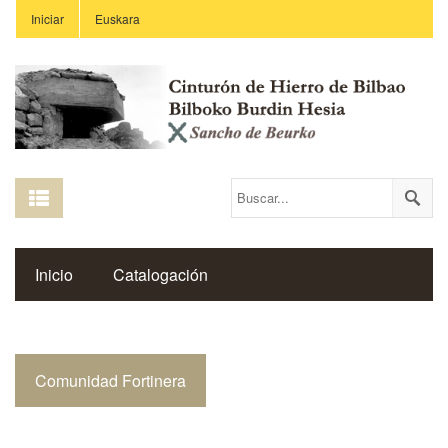
Iniciar
Euskara
Inicio
Catalogación
Espacio Histórico del Cinturón de Hierro
Comunidad Fortinera
Enlaces
Centros Educativos
Revista Saibigain