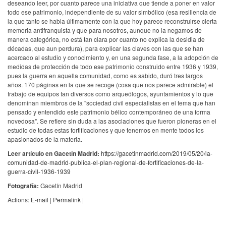
deseando leer, por cuanto parece una iniciativa que tiende a poner en valor
todo ese patrimonio, independiente de su valor simbólico (esa resiliencia de
la que tanto se habla últimamente con la que hoy parece reconstruirse cierta
memoria antifranquista y que para nosotros, aunque no la negamos de
manera categórica, no está tan clara por cuanto no explica la desidia de
décadas, que aun perdura), para explicar las claves con las que se han
acercado al estudio y conocimiento y, en una segunda fase, a la adopción de
medidas de protección de todo ese patrimonio construido entre 1936 y 1939,
pues la guerra en aquella comunidad, como es sabido, duró tres largos
años. 170 páginas en la que se recoge (cosa que nos parece admirable) el
trabajo de equipos tan diversos como arqueólogos, ayuntamientos y lo que
denominan miembros de la "sociedad civil especialistas en el tema que han
pensado y entendido este patrimonio bélico contemporáneo de una forma
novedosa". Se refiere sin duda a las asociaciones que fueron pioneras en el
estudio de todas estas fortificaciones y que tenemos en mente todos los
apasionados de la materia.
Leer artículo en Gacetín Madrid:
https://gacetinmadrid.com/2019/05/20/la-
comunidad-de-madrid-publica-el-plan-regional-de-fortificaciones-de-la-
guerra-civil-1936-1939
Fotografía:
Gacetín Madrid
Actions:
E-mail
|
Permalink
|