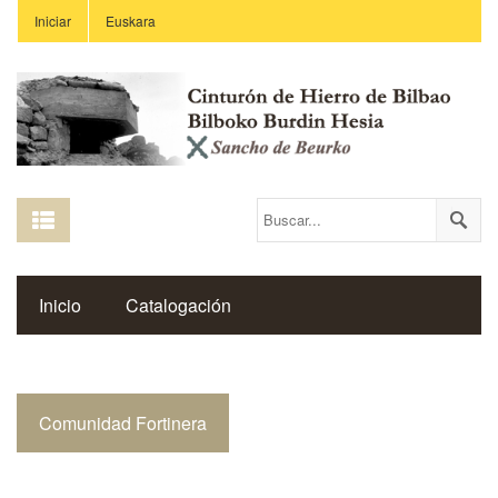
Iniciar
Euskara
Inicio
Catalogación
Espacio Histórico del Cinturón de Hierro
Comunidad Fortinera
Enlaces
Centros Educativos
Revista Saibigain