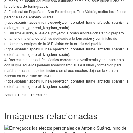
el-medallon-mortal-del-miliciano-asturiano-antonio-suarez-quien-lucho-en-
la-defensa-de-leningrado
).
2. El cónsul de España en San Petersburgo, Félix Valdés, recibe los efectos
personales de Antonio Suárez
(
https://spanish.spbstu.ru/news/polytech_donated_frame_artifacts_spanish_s
oldier_consul_general_kingdom_spain
).
3. Durante el acto, el jefe del proyecto, Roman Andreevich Panov, preparó
un amplio material de archivo dedicado a la formación y suministro de
uniformes y equipos de la 3ª División de la milicia del pueblo
(
https://spanish.spbstu.ru/news/polytech_donated_frame_artifacts_spanish_s
oldier_consul_general_kingdom_spain
).
4. Dos estudiantes del Politécnico recrearon la vestimenta y equipamiento
con la que aquellos jóvenes abandonaron sus estudios y formación para
marchar hacia un destino incierto en el que muchos dejaron la vida en
Karelia en el verano de 1941
(
https://spanish.spbstu.ru/news/polytech_donated_frame_artifacts_spanish_s
oldier_consul_general_kingdom_spain
).
Actions:
E-mail
|
Permalink
|
Imágenes relacionadas