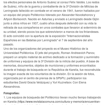
los efectos personales de Antonio Suárez al consul Félix Valdés. Los restos
de Suárez, niño de la guerra y combatiente de la 3ª División de Milicias de
Leningrado fallecido en combate en el verano de 1941, fueron hallados por
un equipo del propio Politécnico liderado por Alexander Novokshonov y
Artyom Borisovich. Nacido en Asturias y enviado a Leningrado desde Gijón
junto a otros niños en 1937, cuatro años después defendió con su vida la
retirada de sus compañeros en unos combates que llevaron al exterminio de
su unidad, siendo pocos los que sobrevivieron a manos de los finlandeses.
El acto coincidió con la apertura de la exposición "Internacionalistas
Españoles en las Batallas por Leningrado" el 7 de septiembre del año
pasado.
Uno de los organizadores del proyecto es el Museo Histórico de la
Universidad Politécnica. El jefe del proyecto, Roman Andreevich Panov,
preparó un amplio material de archivo dedicado a la formación y suministro
de uniformes y equipos de la 3ª División de la milicia del pueblo. A base de
memorias, documentos, objetos de municiones y uniformes encontrados
durante el trabajo de búsqueda en la República de Karelia, fue reconstruida
la imagen exacta de los voluntarios de la división. En la sesión de fotos,
organizada por el centro de prensa de la SPbPU, participaron los
estudiantes David Gracia Velázquez y Yuri Kuznetsov. Con Elena
Alexandrova.
Fotografías:
1. Los equipos de búsqueda del Politécnico llevan mucho tiempo trabajando
en Karelia (
https://www.revistalacomuna.com/cultura-y-memoria/encuentran-