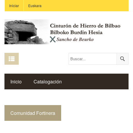
Iniciar
Euskara
Inicio
Catalogación
Espacio Histórico del Cinturón de Hierro
Comunidad Fortinera
Enlaces
Centros Educativos
Revista Saibigain