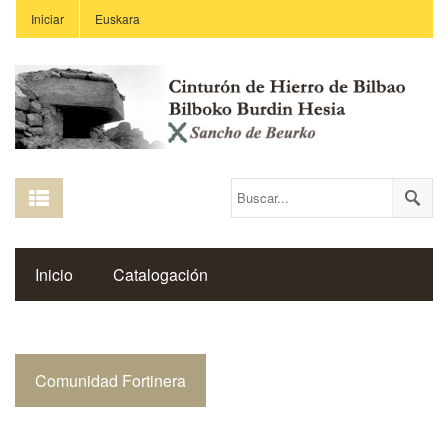
Iniciar
Euskara
Inicio
Catalogación
Espacio Histórico del Cinturón de Hierro
Comunidad Fortinera
Enlaces
Centros Educativos
Revista Saibigain