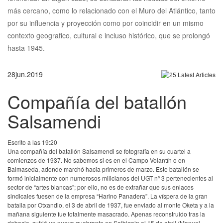
más cercano, como lo relacionado con el Muro del Atlántico, tanto
por su influencia y proyección como por coincidir en un mismo
contexto geografico, cultural e incluso histórico, que se prolongó
hasta 1945.
28
jun.
2019
Compañía del batallón
Salsamendi
Escrito a las 19:20
Una compañía del batallón Salsamendi se fotografía en su cuartel a
comienzos de 1937. No sabemos si es en el Campo Volantín o en
Balmaseda, adonde marchó hacia primeros de marzo. Este batallón se
formó inicialmente con numerosos milicianos del UGT nº 3 pertenecientes al
sector de “artes blancas”; por ello, no es de extrañar que sus enlaces
sindicales fuesen de la empresa “Harino Panadera”. La víspera de la gran
batalla por Otxandio, el 3 de abril de 1937, fue enviado al monte Oketa y a la
mañana siguiente fue totalmente masacrado. Apenas reconstruido tras la
debacle, sufrió un nuevo quebranto en Saibigain el 15 de abril (Manuel