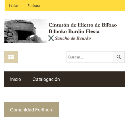
Iniciar
Euskara
Inicio
Catalogación
Espacio Histórico del Cinturón de Hierro
Comunidad Fortinera
Enlaces
Centros Educativos
Revista Saibigain