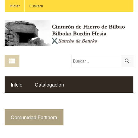
Iniciar
Euskara
Inicio
Catalogación
Espacio Histórico del Cinturón de Hierro
Comunidad Fortinera
Enlaces
Centros Educativos
Revista Saibigain