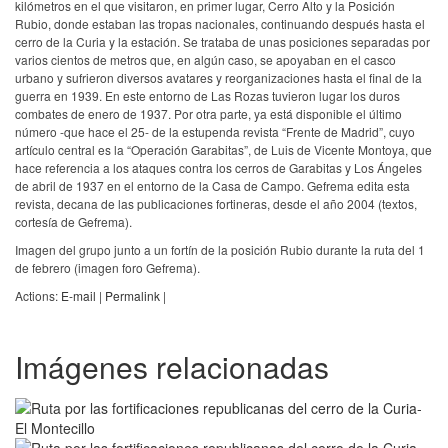
kilómetros en el que visitaron, en primer lugar, Cerro Alto y la Posición
Rubio, donde estaban las tropas nacionales, continuando después hasta el
cerro de la Curia y la estación. Se trataba de unas posiciones separadas por
varios cientos de metros que, en algún caso, se apoyaban en el casco
urbano y sufrieron diversos avatares y reorganizaciones hasta el final de la
guerra en 1939. En este entorno de Las Rozas tuvieron lugar los duros
combates de enero de 1937. Por otra parte, ya está disponible el último
número -que hace el 25- de la estupenda revista “Frente de Madrid”, cuyo
artículo central es la “Operación Garabitas”, de Luis de Vicente Montoya, que
hace referencia a los ataques contra los cerros de Garabitas y Los Ángeles
de abril de 1937 en el entorno de la Casa de Campo. Gefrema edita esta
revista, decana de las publicaciones fortineras, desde el año 2004 (textos,
cortesía de Gefrema).
Imagen del grupo junto a un fortín de la posición Rubio durante la ruta del 1
de febrero (imagen foro Gefrema).
Actions:
E-mail
|
Permalink
|
Imágenes relacionadas