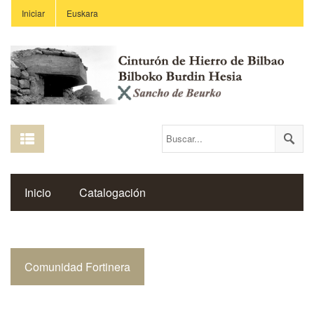
Iniciar
Euskara
Inicio
Catalogación
Espacio Histórico del Cinturón de Hierro
Comunidad Fortinera
Enlaces
Centros Educativos
Revista Saibigain