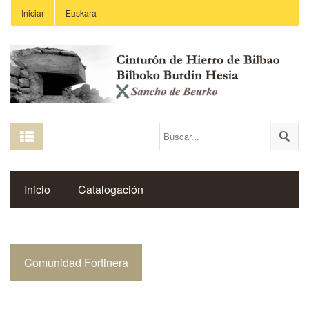
Iniciar
Euskara
Inicio
Catalogación
Espacio Histórico del Cinturón de Hierro
Comunidad Fortinera
Enlaces
Centros Educativos
Revista Saibigain