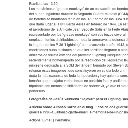
Escrito a las 13:30
Los mecánicos o “grease monkeys” de un escuadrón de bombardero
del sur de Inglaterra durante la Segunda Guerra Mundial (SGM) a
de torretas se montaban tanto en los B-17 como en los B-24 “L
que daría lugar a la 8ª Fuerza Aérea en febrero de 1944. En e
el aeródromo de la Amicale Jean Baptiste Salis en la Ferté Alá
representado por los “grease monkeys” con sus buzos coverall HB
emplazamientos distribuidos por toda la aeronave, la defensa 
la llegada de los P-38 “Lightning” bien avanzado el año 1943, si
condiciones hubo misiones en que las pérdidas llegaron a alcan
artilleros de torreta esférica del proyecto “Fighting Basques” p
recientemente homenajeado por la resolución del legislativo tej
miniserie dedicada a la SGM del tándem formado por Steven Spi
retomar estas imágenes, que constituyeron en su día todo un hito
duda la más expuesta de toda la tripulación y hay quien la co
tamaño que encajaba varias horas en posición fetal y podía rot
tripulante con menos posibilidades de sobrevivir, ya que ni siquie
ponérselo.
Fotografías de Jesús Valbuena "Tejeval" para el Fighting Ba
Artículo sobre Alfonso Garde en el blog "Ecos de dos guerra
guerras-1936-45/alfonso-garde-marcilla-memorias-de-un-prisi
Actions:
E-mail
|
Permalink
|