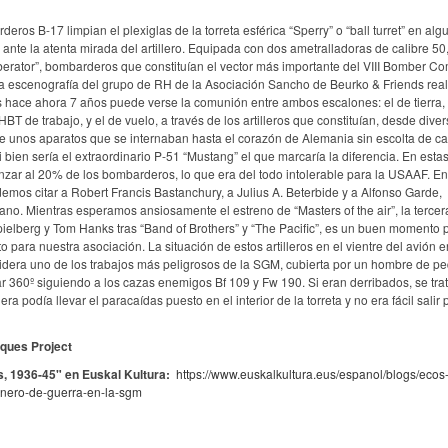
s B-17 limpian el plexiglas de la torreta esférica “Sperry” o “ball turret” en al
nte la atenta mirada del artillero. Equipada con dos ametralladoras de calibre 50,
iberator”, bombarderos que constituían el vector más importante del VIII Bomber 
sta escenografía del grupo de RH de la Asociación Sancho de Beurko & Friends rea
is hace ahora 7 años puede verse la comunión entre ambos escalones: el de tierra,
T de trabajo, y el de vuelo, a través de los artilleros que constituían, desde dive
de unos aparatos que se internaban hasta el corazón de Alemania sin escolta de c
 bien sería el extraordinario P-51 “Mustang” el que marcaría la diferencia. En esta
zar al 20% de los bombarderos, lo que era del todo intolerable para la USAAF. Ent
odemos citar a Robert Francis Bastanchury, a Julius A. Beterbide y a Alfonso Garde,
ano. Mientras esperamos ansiosamente el estreno de “Masters of the air”, la tercer
elberg y Tom Hanks tras “Band of Brothers” y “The Pacific”, es un buen momento 
 para nuestra asociación. La situación de estos artilleros en el vientre del avión e
nsidera uno de los trabajos más peligrosos de la SGM, cubierta por un hombre de 
ar 360º siguiendo a los cazas enemigos Bf 109 y Fw 190. Si eran derribados, se tra
ra podía llevar el paracaídas puesto en el interior de la torreta y no era fácil salir 
sques Project
s, 1936-45" en Euskal Kultura:
https://www.euskalkultura.eus/espanol/blogs/ecos
onero-de-guerra-en-la-sgm