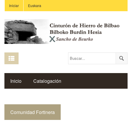
Iniciar
Euskara
Inicio
Catalogación
Espacio Histórico del Cinturón de Hierro
Comunidad Fortinera
Enlaces
Centros Educativos
Revista Saibigain