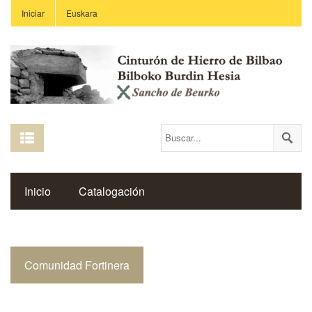
Iniciar
Euskara
Inicio
Catalogación
Espacio Histórico del Cinturón de Hierro
Comunidad Fortinera
Enlaces
Centros Educativos
Revista Saibigain