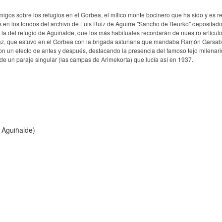
gos sobre los refugios en el Gorbea, el mítico monte bocinero que ha sido y es r
en los fondos del archivo de Luis Ruiz de Aguirre "Sancho de Beurko" depositado
s la del refugio de Aguiñalde, que los más habituales recordarán de nuestro artícul
varez, que estuvo en el Gorbea con la brigada asturiana que mandaba Ramón Garsab
 un efecto de antes y después, destacando la presencia del famoso tejo milenari
o de un paraje singular (las campas de Arimekorta) que lucía así en 1937.