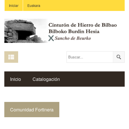
Iniciar
Euskara
Inicio
Catalogación
Espacio Histórico del Cinturón de Hierro
Comunidad Fortinera
Enlaces
Centros Educativos
Revista Saibigain