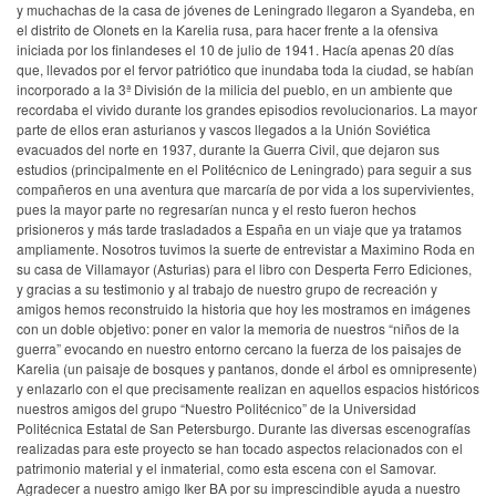
y muchachas de la casa de jóvenes de Leningrado llegaron a Syandeba, en
el distrito de Olonets en la Karelia rusa, para hacer frente a la ofensiva
iniciada por los finlandeses el 10 de julio de 1941. Hacía apenas 20 días
que, llevados por el fervor patriótico que inundaba toda la ciudad, se habían
incorporado a la 3ª División de la milicia del pueblo, en un ambiente que
recordaba el vivido durante los grandes episodios revolucionarios. La mayor
parte de ellos eran asturianos y vascos llegados a la Unión Soviética
evacuados del norte en 1937, durante la Guerra Civil, que dejaron sus
estudios (principalmente en el Politécnico de Leningrado) para seguir a sus
compañeros en una aventura que marcaría de por vida a los supervivientes,
pues la mayor parte no regresarían nunca y el resto fueron hechos
prisioneros y más tarde trasladados a España en un viaje que ya tratamos
ampliamente. Nosotros tuvimos la suerte de entrevistar a Maximino Roda en
su casa de Villamayor (Asturias) para el libro con Desperta Ferro Ediciones,
y gracias a su testimonio y al trabajo de nuestro grupo de recreación y
amigos hemos reconstruido la historia que hoy les mostramos en imágenes
con un doble objetivo: poner en valor la memoria de nuestros “niños de la
guerra” evocando en nuestro entorno cercano la fuerza de los paisajes de
Karelia (un paisaje de bosques y pantanos, donde el árbol es omnipresente)
y enlazarlo con el que precisamente realizan en aquellos espacios históricos
nuestros amigos del grupo “Nuestro Politécnico” de la Universidad
Politécnica Estatal de San Petersburgo. Durante las diversas escenografías
realizadas para este proyecto se han tocado aspectos relacionados con el
patrimonio material y el inmaterial, como esta escena con el Samovar.
Agradecer a nuestro amigo Iker BA por su imprescindible ayuda a nuestro