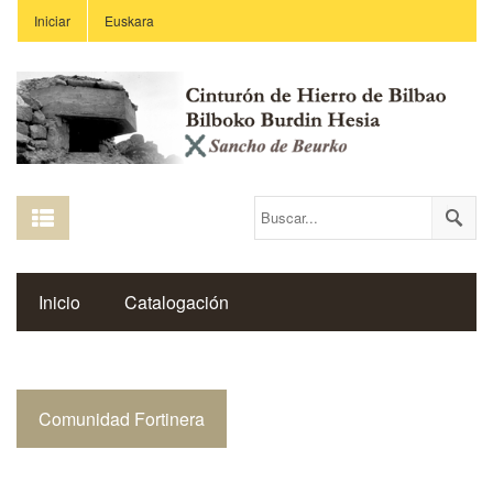
Iniciar
Euskara
Inicio
Catalogación
Espacio Histórico del Cinturón de Hierro
Comunidad Fortinera
Enlaces
Centros Educativos
Revista Saibigain