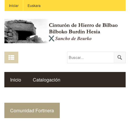
Iniciar
Euskara
Inicio
Catalogación
Espacio Histórico del Cinturón de Hierro
Comunidad Fortinera
Enlaces
Centros Educativos
Revista Saibigain