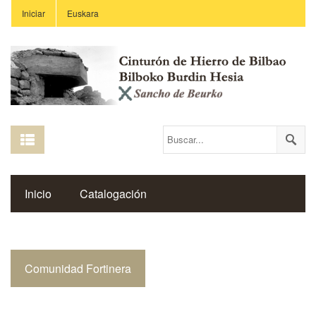
Iniciar
Euskara
Inicio
Catalogación
Espacio Histórico del Cinturón de Hierro
Comunidad Fortinera
Enlaces
Centros Educativos
Revista Saibigain