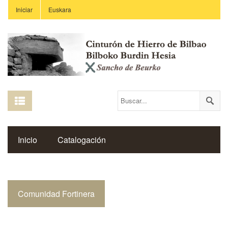
Iniciar
Euskara
Inicio
Catalogación
Espacio Histórico del Cinturón de Hierro
Comunidad Fortinera
Enlaces
Centros Educativos
Revista Saibigain