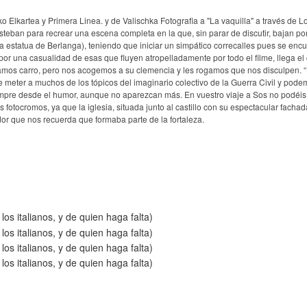
lkartea y Primera Linea. y de Valischka Fotografia a "La vaquilla" a través de L
steban para recrear una escena completa en la que, sin parar de discutir, bajan por
 la estatua de Berlanga), teniendo que iniciar un simpático correcalles pues se enc
, por una casualidad de esas que fluyen atropelladamente por todo el filme, llega el
níamos carro, pero nos acogemos a su clemencia y les rogamos que nos disculpen. 
de meter a muchos de los tópicos del imaginario colectivo de la Guerra Civil y pode
iempre desde el humor, aunque no aparezcan más. En vuestro viaje a Sos no podéi
 fotocromos, ya que la iglesia, situada junto al castillo con su espectacular fachad
dor que nos recuerda que formaba parte de la fortaleza.