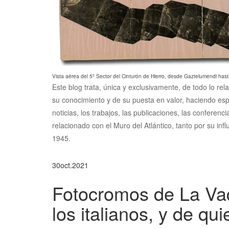
Vista aérea del 5º Sector del Cinturón de Hierro, desde Gaztelumendi hast
Este blog trata, única y exclusivamente, de todo lo rel
su conocimiento y de su puesta en valor, haciendo esp
noticias, los trabajos, las publicaciones, las conferen
relacionado con el Muro del Atlántico, tanto por su inf
1945.
30
oct.
2021
Fotocromos de La Vaqu
los italianos, y de qui