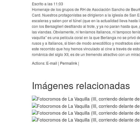
Escrito a las 11:03
Homenaje de los grupos de RH de Asociación Sancho de Beurko E
Card. Nuestros protagonistas se dirigieron a la iglesia de San E
escaleras y salen por el túnel (que en la actualidad lleva hasta
con los Bersaglieri desfilando al trote, y ya no paran hasta que
las viandas. Obviamente, ni teníamos italianos, ni tampoco te
vaquilla” es una película coral en la que Berlanga no se privó 
rusos y a italianos, si bien de modo anecdótico y mostrados s
este recorrido que hoy hemos vinculado al cine a través de estos
románica del siglo XII, es de un tremendo atractivo con un mira
Actions:
E-mail
|
Permalink
|
Imágenes relacionadas